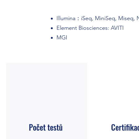
Illumina：iSeq, MiniSeq, Miseq,
Element Biosciences: AVITI
MGI
Počet testů
Certifika