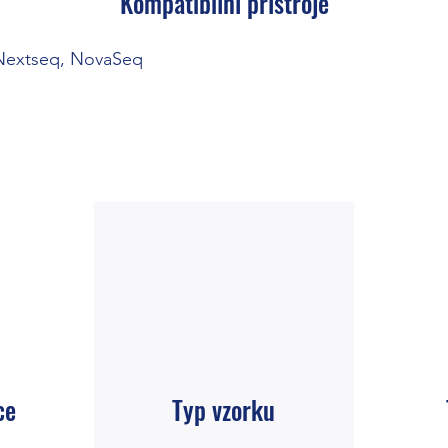
Kompatibilní přístroje
 Nextseq, NovaSeq
ce
Typ vzorku