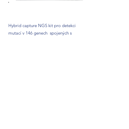
GALEAS Hereditary Plus test
Hybrid capture NGS kit pro detekci
mutací v 146 genech spojených s
hereditárními tumory.
Illumina, AVITI, MGI
Czech Genetics