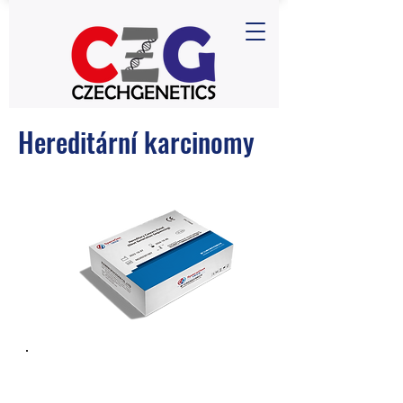
Hereditární karcinomy
Hereditary Cancers