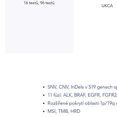
16 testů, 96 testů
UKCA
SNV, CNV, InDels v 519 genech s
11 fúzí: ALK, BRAF, EGFR, FGFR
Rozšířené pokrytí oblasti 1p/19q 
MSI, TMB, HRD