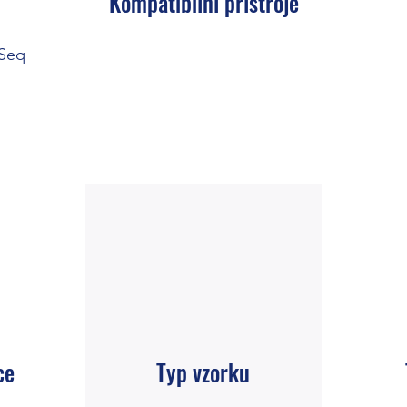
Kompatibilní přístroje
aSeq
ce
Typ vzorku