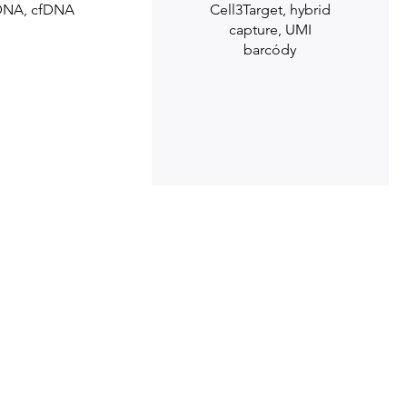
NA, cfDNA
Cell3Target, hybrid
capture, UMI
barcódy