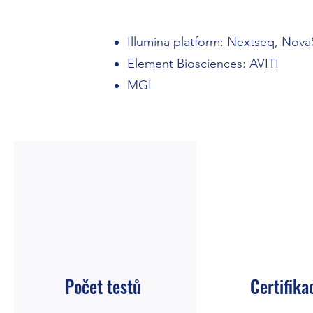
Illumina platform: Nextseq, Nov
Element Biosciences: AVITI
MGI
Počet testů
Certifika