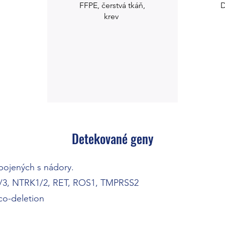
FFPE, čerstvá tkáň,
D
krev
Detekované geny
pojených s nádory.
2/3, NTRK1/2, RET, ROS1, TMPRSS2
co-deletion