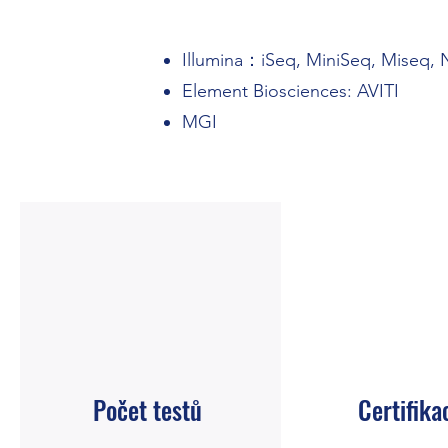
Illumina：iSeq, MiniSeq, Miseq,
Element Biosciences: AVITI
MGI
Počet testů
Certifika