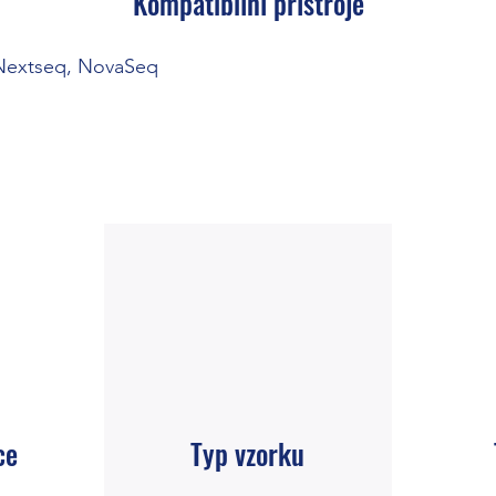
Kompatibilní přístroje
 Nextseq, NovaSeq
ce
Typ vzorku