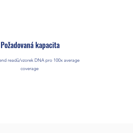
Požadovaná kapacita
end readů/vzorek DNA pro 100x average
coverage