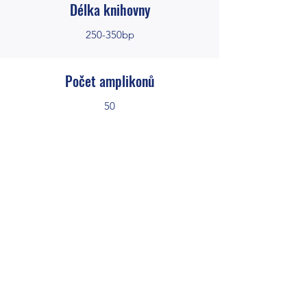
Délka knihovny
250-350bp
Počet amplikonů
50
Požadovaná kapacita
~0,2M pair end readů/vzorek
Sensitivita
10 %
Ke stažení: