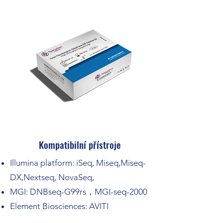
Kompatibilní přístroje
Illumina platform: iSeq, Miseq,Miseq-
DX,Nextseq, NovaSeq,
MGI: DNBseq-G99rs，MGI-seq-2000
Element Biosciences: AVITI