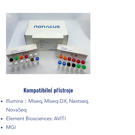
Kompatibilní přístroje
Illumina：Miseq, Miseq-DX, Nextseq,
NovaSeq
Element Biosciences: AVITI
MGI