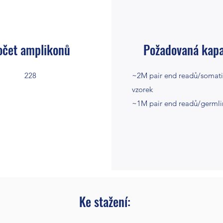
očet amplikonů
Požadovaná kapa
228
~2M pair end readů/somati
vzorek
~1M pair end readů/germli
Ke stažení: