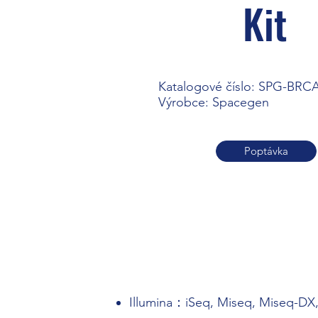
Kit
Katalogové číslo: SPG-BRC
Výrobce: Spacegen
Poptávka
Illumina：iSeq, Miseq, Miseq-D