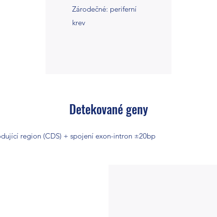
Zárodečné: periferní
krev
Detekované geny
dující region (CDS) + spojení exon-intron ±20bp