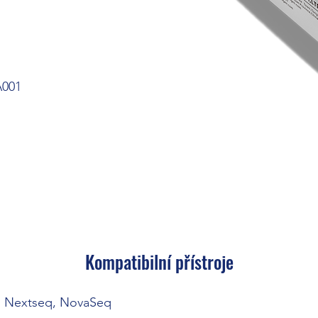
A001
Kompatibilní přístroje
X, Nextseq, NovaSeq