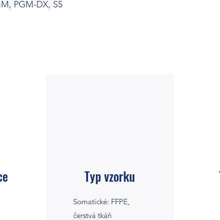
PGM, PGM-DX, S5
ce
Typ vzorku
Somatické: FFPE,
čerstvá tkáň