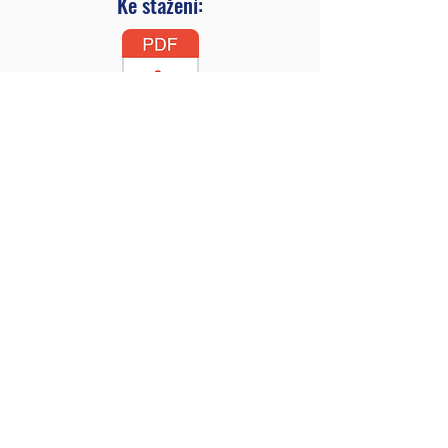
Ke stažení:
LETÁK RhD-Cell3DirectDatasheet
RH_Direct_Analysis_Guidelines